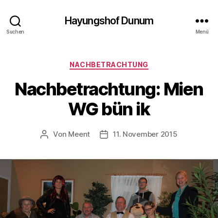
Hayungshof Dunum
Suchen
Menü
Kategorien
NACHBETRACHTUNG
Nachbetrachtung: Mien
WG bün ik
Von
Meent
11. November 2015
Beitragsautor
Beitragsdatum