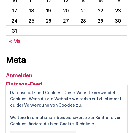
10
11
12
13
14
15
16
17
18
19
20
21
22
23
24
25
26
27
28
29
30
31
« Mai
Meta
Anmelden
Eintrags-Feed
Kommentar-Feed
Datenschutz und Cookies: Diese Website verwendet
Cookies. Wenn du die Website weiterhin nutzt, stimmst
WordPress.org
du der Verwendung von Cookies zu.
Weitere Informationen, beispielsweise zur Kontrolle von
Cookies, findest du hier:
Cookie-Richtlinie
© 2026
Hayungshof Dunum
Hoch
↑