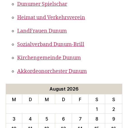
Dunumer Spielschar
Heimat und Verkehrsverein
LandFrauen Dunum
Sozialverband Dunum-Brill
Kirchengemeinde Dunum
Akkordeonorchester Dunum
August 2026
M
D
M
D
F
S
S
1
2
3
4
5
6
7
8
9