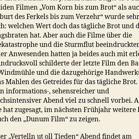
iden Filmen „Vom Korn bis zum Brot“ als au
burt des Ferkels bis zum Verzehr“ wurde seh
ch: welchen Wert doch das tägliche Brot und 
gsbraten hat. Aber auch die Filme über die
katastrophe und die Sturmflut beeindruckten
der Anwesenden hatten ja beides auch mit erl
indrucksvoll schilderte der letzte Film den B
 Windmühle und die dazugehörige Handwerk
s Mahlen des Getreides für das tägliche Brot.
in informations-, sehensreicher und
chsintensiver Abend viel zu schnell vorbei. A
 hat zugesagt, im nächsten Frühjahr weitere
auch den „Dunum Film“ zu zeigen.
er „Vertelln ut oll Tieden“ Abend findet am