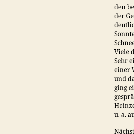
den be
der Ge
deutli
Sonnta
Schnee
Viele 
Sehr e
einer
und da
ging e
gesprä
Heinze
u. a. 
Nächst