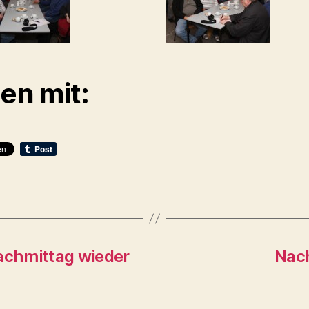
len mit:
achmittag wieder
Nach