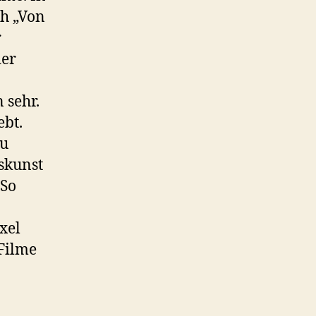
ch „Von
r
der
 sehr.
ebt.
au
skunst
 So
xel
 Filme