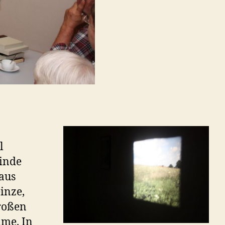
l
inde
aus
inze,
roßen
lme. In