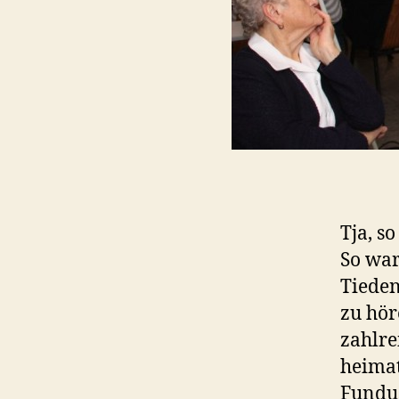
Tja, s
So war
Tiede
zu hör
zahlre
heimat
Fundus