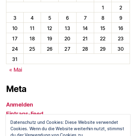
1
2
3
4
5
6
7
8
9
10
11
12
13
14
15
16
17
18
19
20
21
22
23
24
25
26
27
28
29
30
31
« Mai
Meta
Anmelden
Eintrags-Feed
Kommentar-Feed
Datenschutz und Cookies: Diese Website verwendet
Cookies. Wenn du die Website weiterhin nutzt, stimmst
WordPress.org
du der Verwendung von Cookies zu.