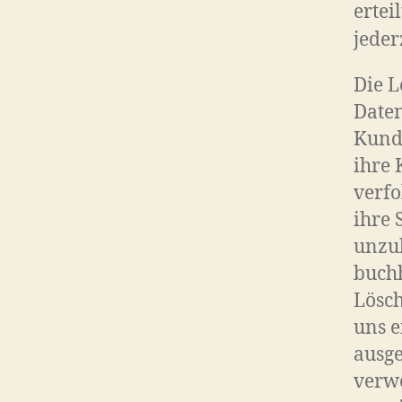
ertei
jeder
Die 
Daten
Kunde
ihre 
verfo
ihre 
unzul
buch
Lösch
uns e
ausge
verw