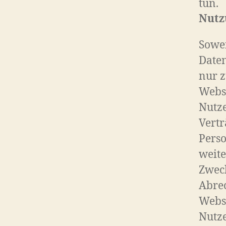
tun.
Nutz
Sowei
Daten
nur z
Webs
Nutze
Vertr
Pers
weite
Zweck
Abrec
Websi
Nutze