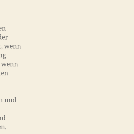
en
der
t, wenn
ng
r wenn
den
en und
nd
n,