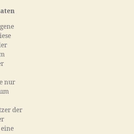
Daten
ogene
iese
der
em
er
e nur
zum
tzer der
er
 eine