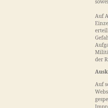
sowei
Auf A
Einze
ertei
Gefah
Aufg
Milit
der R
Ausk
Auf s
Websi
gespe
Impre