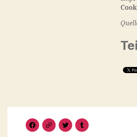
Cook
Quell
Tei
Facebook
Google+
Twitter
Tumblr