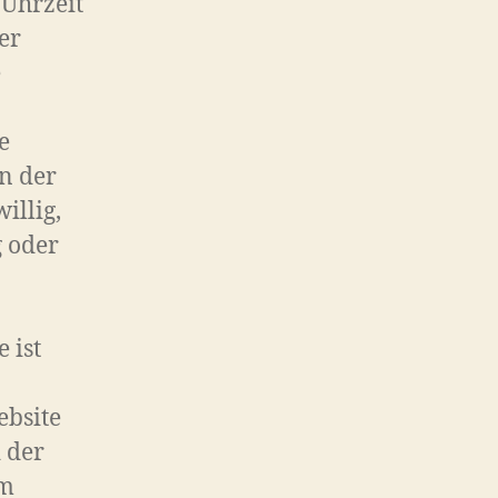
Uhrzeit
er
e
e
n der
illig,
 oder
 ist
ebsite
 der
om