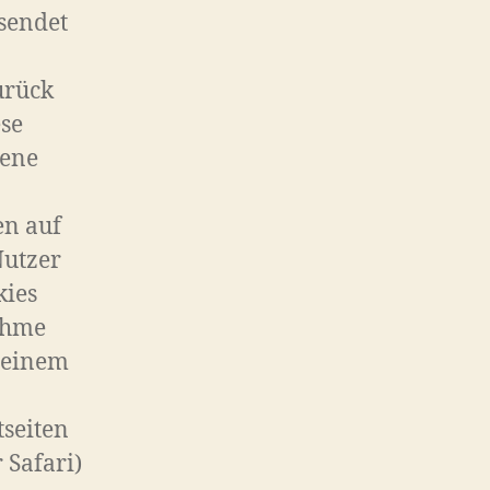
sendet
urück
ese
dene
en auf
Nutzer
kies
nahme
seinem
seiten
 Safari)