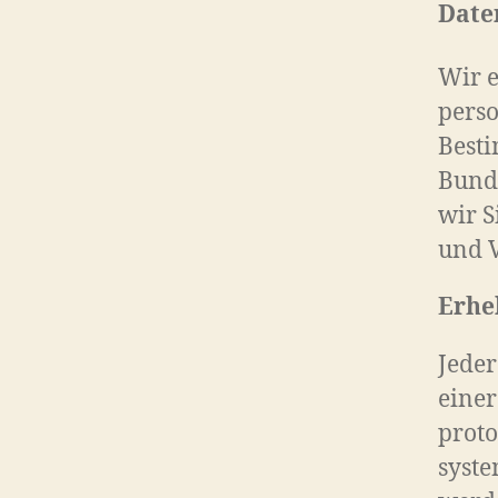
Date
Wir 
pers
Best
Bunde
wir S
und 
Erhe
Jeder
einer
proto
syste