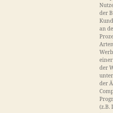
Nutze
der B
Kund
an de
Proze
Arten
Werbe
einer
der W
unter
der Ä
Comp
Prog
(z.B.