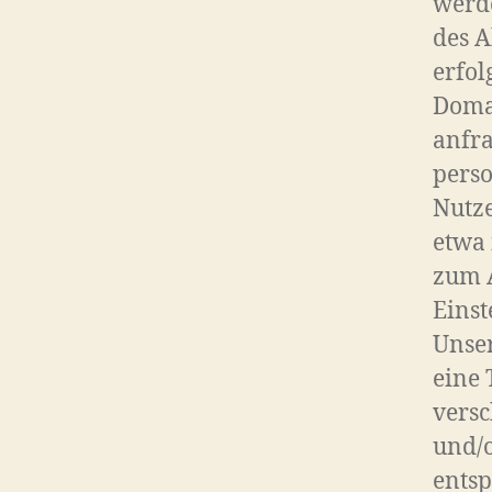
werd
des 
erfo
Domai
anfra
pers
Nutze
etwa 
zum A
Einst
Unser
eine 
versc
und/
entsp