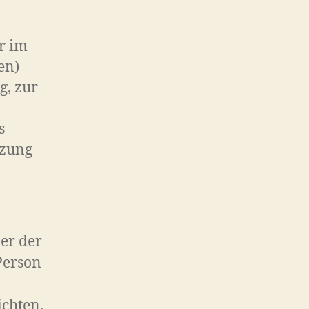
r im
en)
g, zur
s
tzung
er der
Person
chten.