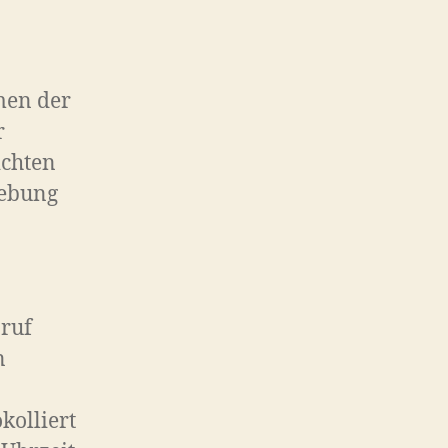
men der
r
ichten
hebung
bruf
n
kolliert