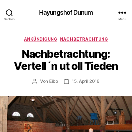
Hayungshof Dunum
Suchen
Menü
Kategorien
ANKÜNDIGUNG
NACHBETRACHTUNG
Nachbetrachtung:
Vertell´n ut oll Tieden
Von
Eibo
15. April 2016
Beitragsautor
Beitragsdatum