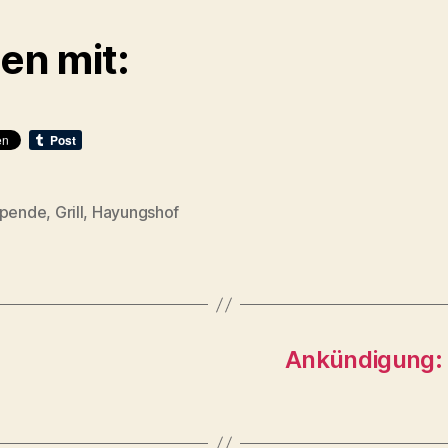
len mit:
spende
,
Grill
,
Hayungshof
rter
Ankündigung: 