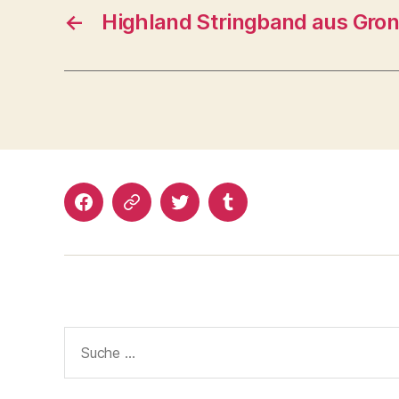
←
Highland Stringband aus Gro
Facebook
Google+
Twitter
Tumblr
Suche
nach: