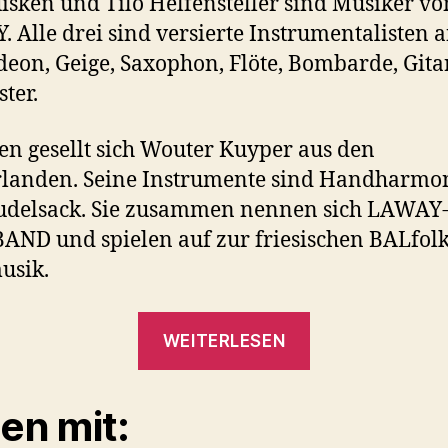
sken und Tilo Helfensteller sind Musiker vo
 Alle drei sind versierte Instrumentalisten 
eon, Geige, Saxophon, Flöte, Bombarde, Gita
ster.
en gesellt sich Wouter Kuyper aus den
rlanden. Seine Instrumente sind Handharmo
udelsack. Sie zusammen nennen sich LAWAY
ND und spielen auf zur friesischen BALfolk
usik.
„Ankündigun
WEITERLESEN
LAWAY-
DANSBAND
len mit:
im