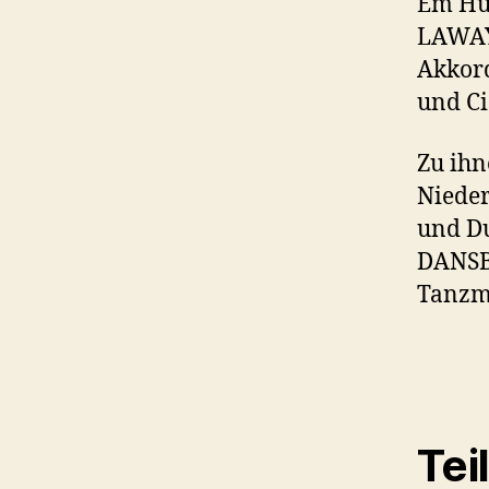
Em Hui
LAWAY.
Akkord
und Ci
Zu ihn
Niede
und D
DANSBA
Tanzm
Tei