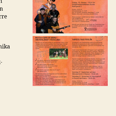
n
an
rre
nika
-
-
g: