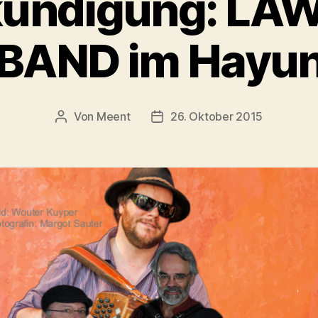
ündigung: LA
BAND im Hayun
Von
Meent
26. Oktober 2015
Beitragsautor
Beitragsdatum