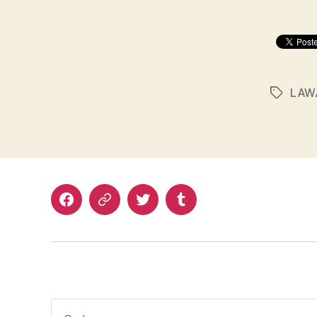
LAW
Schlagwö
Facebook
Google+
Twitter
Tumblr
Suche