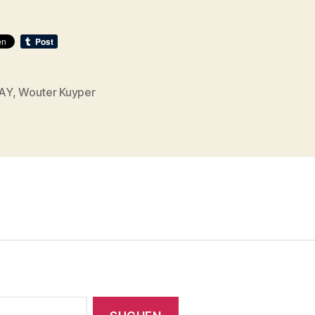
Hayungshof“
AY
,
Wouter Kuyper
rter