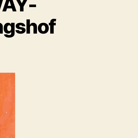
WAY-
gshof