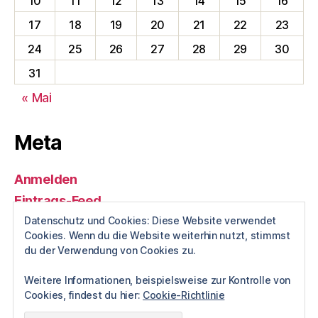
10
11
12
13
14
15
16
17
18
19
20
21
22
23
24
25
26
27
28
29
30
31
« Mai
Meta
Anmelden
Eintrags-Feed
Kommentar-Feed
Datenschutz und Cookies: Diese Website verwendet
Cookies. Wenn du die Website weiterhin nutzt, stimmst
WordPress.org
du der Verwendung von Cookies zu.
Weitere Informationen, beispielsweise zur Kontrolle von
Cookies, findest du hier:
Cookie-Richtlinie
© 2026
Hayungshof Dunum
Hoch
↑