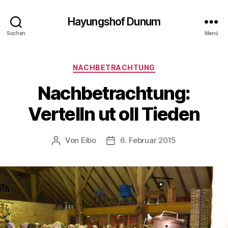
Hayungshof Dunum
Suchen
Menü
Kategorien
NACHBETRACHTUNG
Nachbetrachtung:
Vertelln ut oll Tieden
Von
Eibo
6. Februar 2015
Beitragsautor
Beitragsdatum