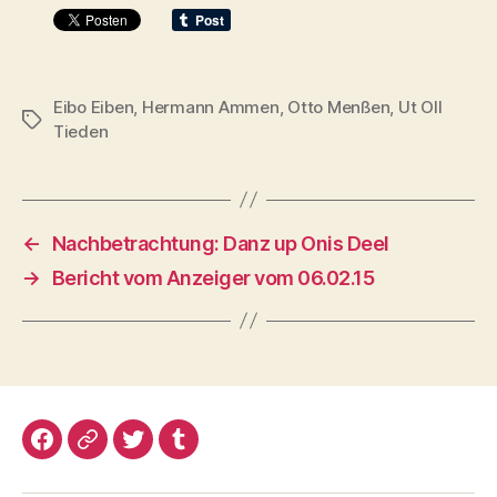
Eibo Eiben
,
Hermann Ammen
,
Otto Menßen
,
Ut Oll
Schlagwörter
Tieden
←
Nachbetrachtung: Danz up Onis Deel
→
Bericht vom Anzeiger vom 06.02.15
Facebook
Google+
Twitter
Tumblr