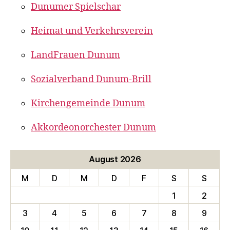
Dunumer Spielschar
Heimat und Verkehrsverein
LandFrauen Dunum
Sozialverband Dunum-Brill
Kirchengemeinde Dunum
Akkordeonorchester Dunum
August 2026
M
D
M
D
F
S
S
1
2
3
4
5
6
7
8
9