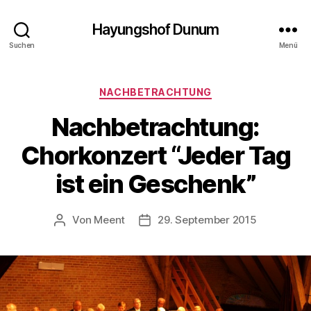
Hayungshof Dunum
Suchen
Menü
Kategorien
NACHBETRACHTUNG
Nachbetrachtung:
Chorkonzert “Jeder Tag
ist ein Geschenk”
Von
Meent
29. September 2015
Beitragsautor
Beitragsdatum