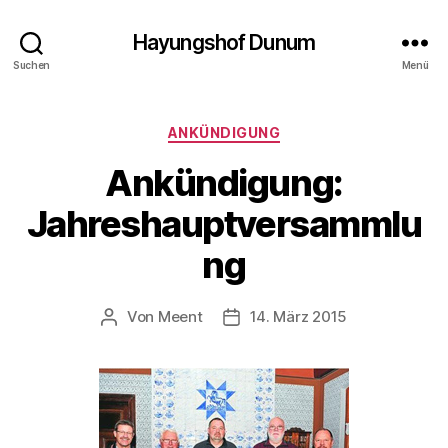
Hayungshof Dunum
Suchen
Menü
Kategorien
ANKÜNDIGUNG
Ankündigung:
Jahreshauptversammlu
ng
Von
Meent
14. März 2015
Beitragsautor
Beitragsdatum