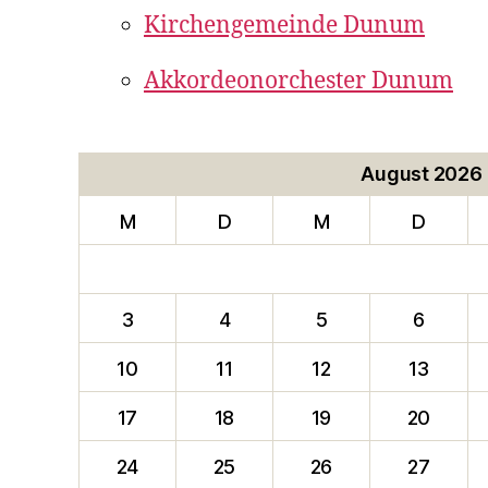
Kirchengemeinde Dunum
Akkordeonorchester Dunum
August 2026
M
D
M
D
3
4
5
6
10
11
12
13
17
18
19
20
24
25
26
27